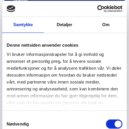
E-post*
Samtykke
Detaljer
Om
Denne nettsiden anvender cookies
Melding
Vi bruker informasjonskapsler for å gi innhold og
annonser et personlig preg, for å levere sosiale
mediefunksjoner og for å analysere trafikken vår. Vi deler
dessuten informasjon om hvordan du bruker nettstedet
vårt, med partnerne våre innen sosiale medier,
annonsering og analysearbeid, som kan kombinere den
med annen informasjon du har gjort tilgjengelig for dem,
eller som de har samlet inn gjennom din bruk av
tjenestene deres.
Samtykkevalg
Nødvendig