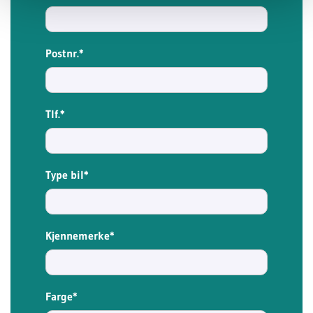
Postnr.*
Tlf.*
Type bil*
Kjennemerke*
Farge*